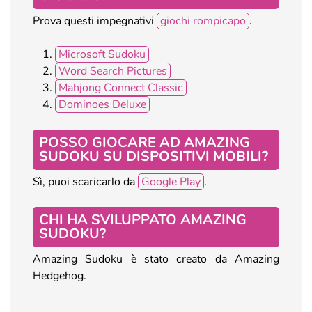
Prova questi impegnativi
giochi rompicapo
.
Microsoft Sudoku
Word Search Pictures
Mahjong Connect Classic
Dominoes Deluxe
POSSO GIOCARE AD AMAZING
SUDOKU SU DISPOSITIVI MOBILI?
Sì, puoi scaricarlo da
Google Play
.
CHI HA SVILUPPATO AMAZING
SUDOKU?
Amazing Sudoku è stato creato da Amazing
Hedgehog.