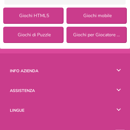
Giochi HTML5
Giochi mobile
Giochi di Puzzle
Giochi per Giocatore Singolo
INFO AZIENDA
Condizioni di utilizzo
ASSISTENZA
La nostra tutela della privacy
Aiuto
LINGUE
Cookies
English