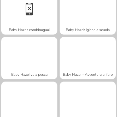
Baby Hazel: combinaguai
Baby Hazel: igiene a scuola
Baby Hazel va a pesca
Baby Hazel - Avventura al faro