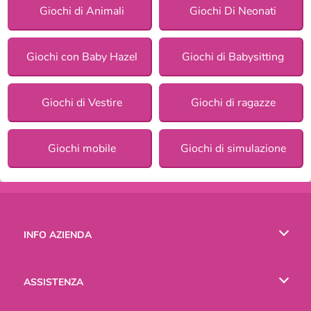
Giochi di Animali
Giochi Di Neonati
Giochi con Baby Hazel
Giochi di Babysitting
Giochi di Vestire
Giochi di ragazze
Giochi mobile
Giochi di simulazione
INFO AZIENDA
Condizioni di utilizzo
ASSISTENZA