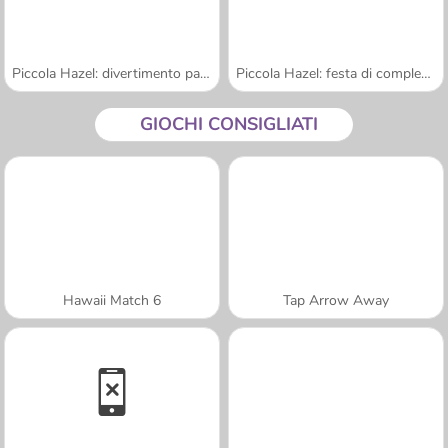
Piccola Hazel: divertimento pasquale
Piccola Hazel: festa di compleanno
GIOCHI CONSIGLIATI
Hawaii Match 6
Tap Arrow Away