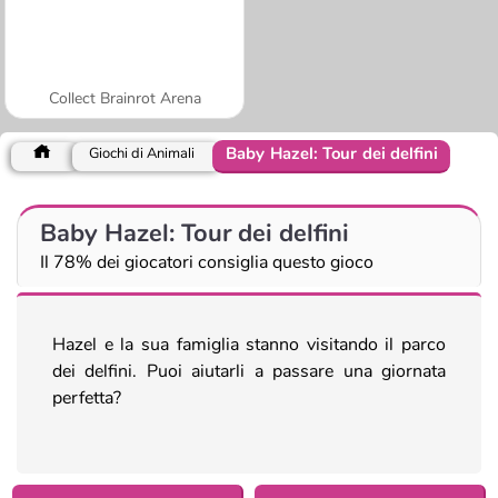
Collect Brainrot Arena
Baby Hazel: Tour dei delfini
Giochi di Animali
Baby Hazel: Tour dei delfini
Il 78% dei giocatori consiglia questo gioco
Hazel e la sua famiglia stanno visitando il parco
dei delfini. Puoi aiutarli a passare una giornata
perfetta?