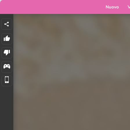
Nuovo
V