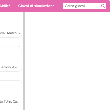
Abilità
Giochi di simulazione
Per te
waii Match 6
Tap Arrow Away
Tarte Tatin: Cucina con Sara