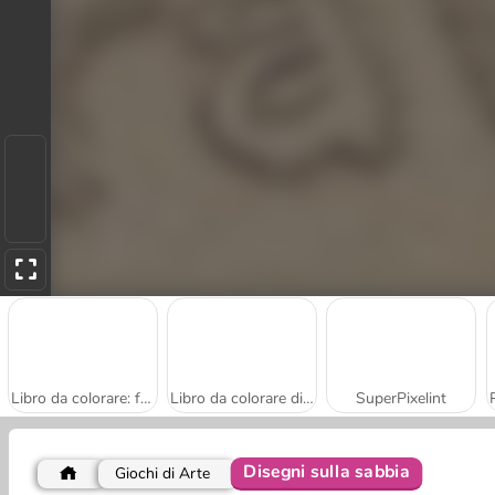
Libro da colorare: favolosi unicorni
Libro da colorare di Arty il topo
SuperPixelint
Disegni sulla sabbia
Giochi di Arte