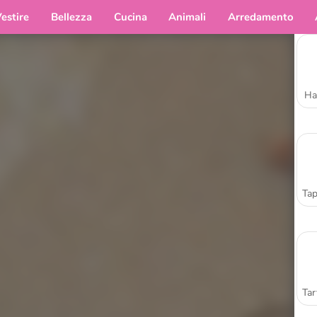
estire
Bellezza
Cucina
Animali
Arredamento
Ha