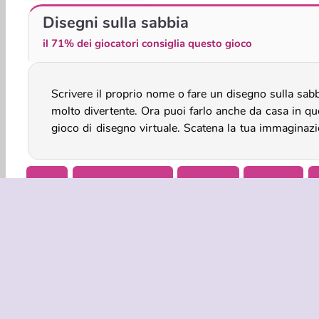
Rope Stitch Puzzle
Fill Pix
Disegni sulla sabbia
il 71% dei giocatori consiglia questo gioco
Scrivere il proprio nome o fare un disegno sulla sabb
Potrai iniziare un nuovo disegno preme
molto divertente. Ora puoi farlo anche da casa in qu
gioco di disegno virtuale. Scatena la tua immaginazi
Arte
Arte e Creatività
Colorare
Disegna
INFO AZIE
Condizion
La nostra tu