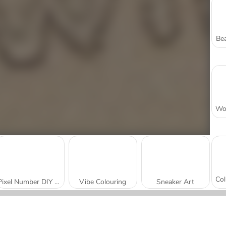
Bea
Pixel Number DIY Coloring
Vibe Colouring
Sneaker Art