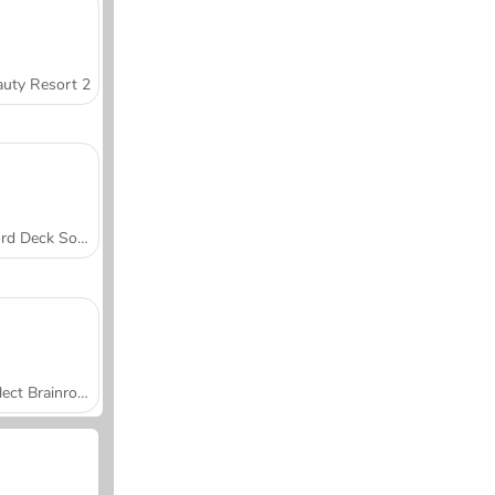
uty Resort 2
Word Deck Solitaire
Collect Brainrot Arena