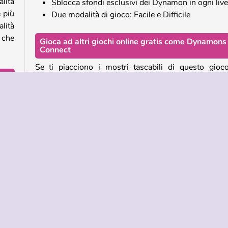
lità
Sblocca sfondi esclusivi dei Dynamon in ogni live
 più
Due modalità di gioco: Facile e Difficile
lità
 che
Gioca ad altri giochi online gratis come Dynamons
Connect
Se ti piacciono i mostri tascabili di questo gioc
abbinamenti, dai un'occhiata ad alcuni degli ul
capitoli della serie Dynamons:
ipo.
Dynamons 7
e la
Dynamons 8
i 90
Dynamons 9
Dynamons 10
o il
Chi ha creato Dynamons Connect?
nche
anto
Dynamons Connect
è stato creato da
Azerion Cas
le e
Studio
.