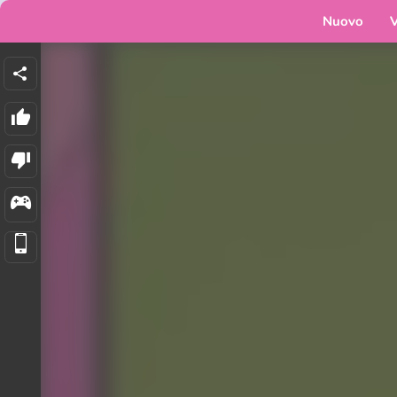
Nuovo
V