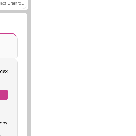
Collect Brainrot Arena
adex
ons