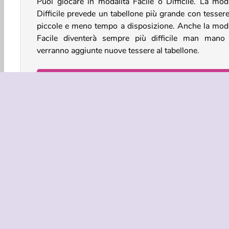
Puoi giocare in modalità Facile o Difficile. La moda
Difficile prevede un tabellone più grande con tessere
piccole e meno tempo a disposizione. Anche la moda
Facile diventerà sempre più difficile man mano
verranno aggiunte nuove tessere al tabellone.
Come si gioca a Dynamons
Connect?
Rimuovi le tessere collegandone due dello stesso t
Sembra facile, ma puoi abbinare due tessere solo s
linea che le collega non compie più di
due angoli d
gradi
.
Procedi lungo i bordi e rimuovi le tessere, liberand
percorso per creare nuovi collegamenti. Puoi a
rimuovere le tessere uguali posizionate l'una acc
all'altra. Tocca due tessere giocabili per collegar
rimuoverle.