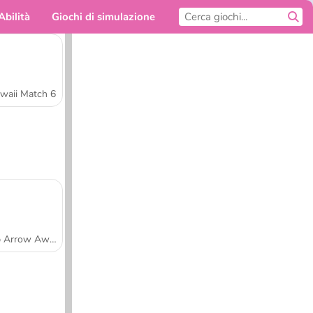
Abilità
Giochi di simulazione
Per te
waii Match 6
Tap Arrow Away