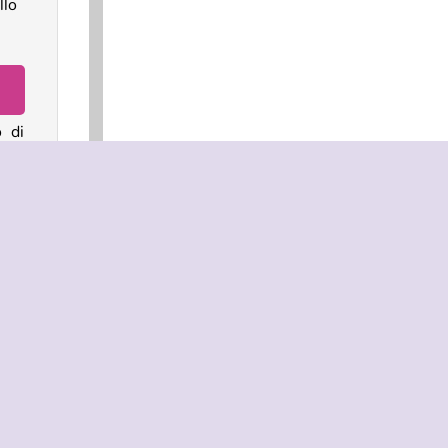
llo
o di
timi
ual