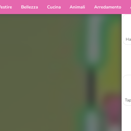
estire
Bellezza
Cucina
Animali
Arredamento
Ha