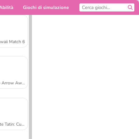
Abilità
Giochi di simulazione
Per te
waii Match 6
Tap Arrow Away
Tarte Tatin: Cucina con Sara