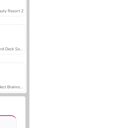
uty Resort 2
Word Deck Solitaire
Collect Brainrot Arena