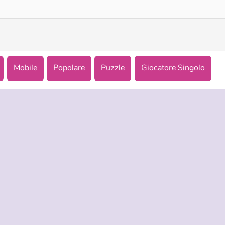
Mobile
Popolare
Puzzle
Giocatore Singolo
NDA
ASSISTENZA
LINGUE
i di utilizzo
Aiuto
English
tela della privacy
Русский
okies
Deutsch
Español