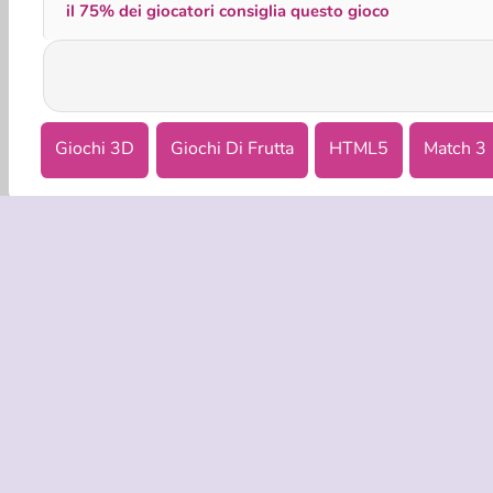
il 75% dei giocatori consiglia questo gioco
Giochi 3D
Giochi Di Frutta
HTML5
Match 3
INFO AZIE
Condizion
La nostra tu
Co