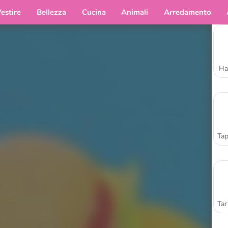
estire
Bellezza
Cucina
Animali
Arredamento
Ha