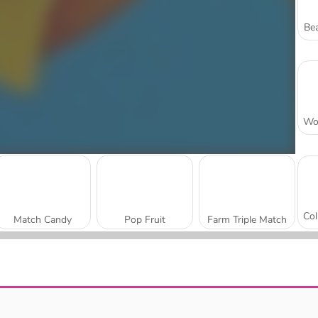
Bea
Match Candy
Pop Fruit
Farm Triple Match
Fruit Crush Frenzy
Collega la frutta