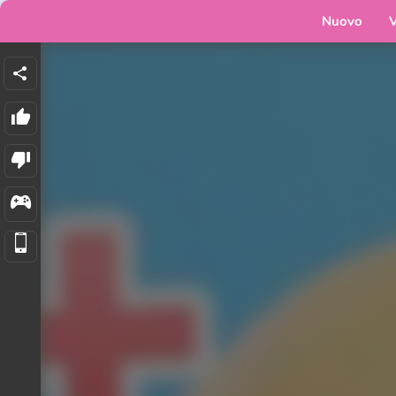
Nuovo
V