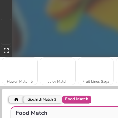
Hawaii Match 5
Juicy Match
Fruit Lines Saga
Food Match
Giochi di Match 3
Fruit Connect
Evoluzione vegetale
Food Match