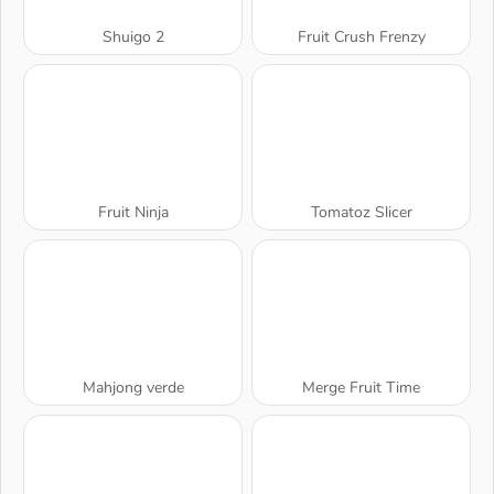
Shuigo 2
Fruit Crush Frenzy
Fruit Ninja
Tomatoz Slicer
Mahjong verde
Merge Fruit Time