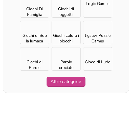
Logic Games
Giochi Di
Giochi di
Famiglia
oggetti
nascosti
Giochi di Bob
Giochi colora i
Jigsaw Puzzle
la lumaca
blocchi
Games
Giochi di
Parole
Gioco di Ludo
Parole
crociate
Altre categorie