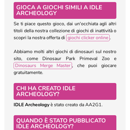
GIOCA A GIOCHI SIMILI A IDLE
ARCHEOLOGY
Se ti piace questo gioco, dai un'occhiata agli altri
titoli della nostra collezione di giochi di inattività o
scopri la nostra offerta di
giochi clicker online
.
Abbiamo molti altri giochi di dinosauri sul nostro
sito, come Dinosaur Park Primeval Zoo e
Dinosaurs Merge Master
, che puoi giocare
gratuitamente.
CHI HA CREATO IDLE
ARCHEOLOGY?
IDLE Archeology
è stato creato da AA2G1.
QUANDO È STATO PUBBLICATO
IDLE ARCHEOLOGY?