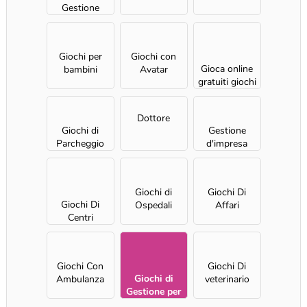
Gestione
ristorante per
ragazze
Giochi per
Giochi con
Gioca online
bambini
Avatar
gratuiti giochi
di dentista
Dottore
Giochi di
Gestione
Parcheggio
d'impresa
Giochi di
Giochi Di
Giochi Di
Ospedali
Affari
Centri
Benessere
Giochi Con
Giochi Di
Giochi di
Ambulanza
veterinario
Gestione per
ragazze