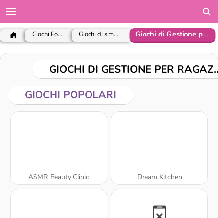
Giochi di Gestione per ragazze
Giochi Popolari
Giochi di simulazione
GIOCHI DI GESTIO
GIOCHI POPOLARI
ASMR Beauty Clinic
Dream Kitchen