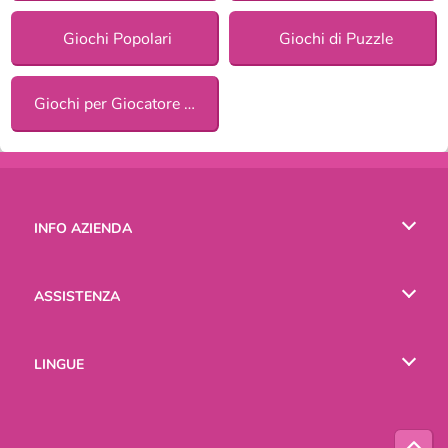
Giochi Popolari
Giochi di Puzzle
Giochi per Giocatore Singolo
INFO AZIENDA
Condizioni di utilizzo
ASSISTENZA
La nostra tutela della privacy
Aiuto
LINGUE
Cookies
English