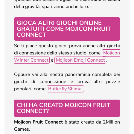
della gravità, spariranno anche loro.
GIOCA ALTRI GIOCHI ONLINE
GRATUITI COME MOJICON FRUIT
CONNECT
Se ti piace questo gioco, prova anche altri giochi
di connessione dello stesso studio, come
Mojicon
Winter Connect
e
Mojicon Emoji Connect
.
Oppure vai alla nostra panoramica completa dei
giochi di connessione e prova altri puzzle
popolari, come
Butterfly Shimai
.
CHI HA CREATO MOJICON FRUIT
CONNECT?
Mojicon Fruit Connect
è stato creato da 2Million
Games.