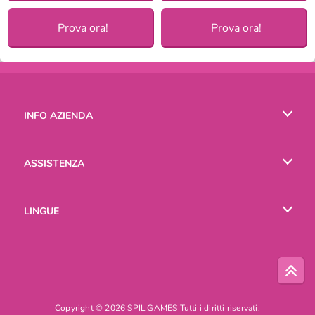
Prova ora!
Prova ora!
INFO AZIENDA
Condizioni di utilizzo
ASSISTENZA
La nostra tutela della privacy
Aiuto
LINGUE
Cookies
English
Русский
Copyright © 2026 SPIL GAMES Tutti i diritti riservati.