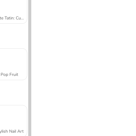
Tarte Tatin: Cucina con Sara
Pop Fruit
ylish Nail Art