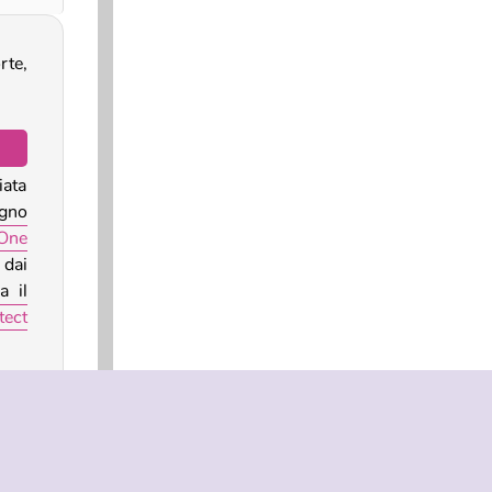
rte,
iata
egno
One
 dai
a il
tect