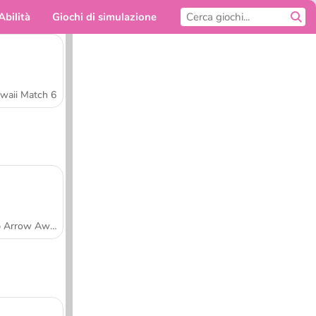
Abilità
Giochi di simulazione
Per te
waii Match 6
Tap Arrow Away