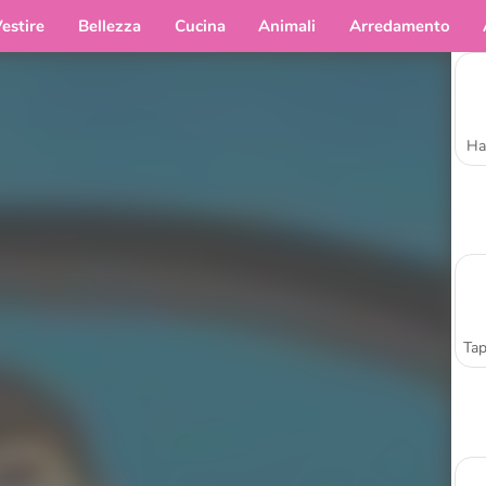
estire
Bellezza
Cucina
Animali
Arredamento
Ha