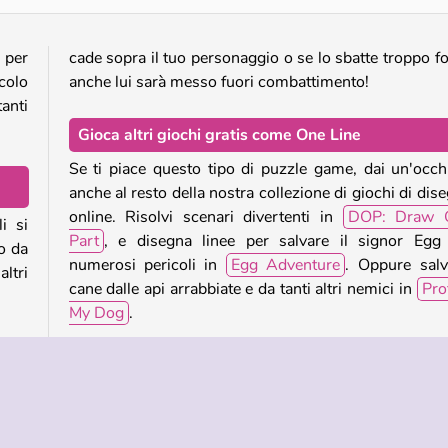
a per
cade sopra il tuo personaggio o se lo sbatte troppo fo
colo
anche lui sarà messo fuori combattimento!
anti
Gioca altri giochi gratis come One Line
Se ti piace questo tipo di puzzle game, dai un'occh
anche al resto della nostra collezione di giochi di dis
online. Risolvi scenari divertenti in
DOP: Draw 
i si
Part
, e disegna linee per salvare il signor Egg
lo da
numerosi pericoli in
Egg Adventure
. Oppure salv
ltri
cane dalle api arrabbiate e da tanti altri nemici in
Pro
My Dog
.
egna
Chi ha creato One Line?
gio.
re i
One Line
è stato creato da Playable Factory.
i del