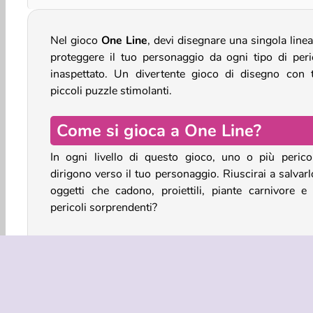
Nel gioco
One Line
, devi disegnare una singola line
proteggere il tuo personaggio da ogni tipo di peri
inaspettato. Un divertente gioco di disegno con t
piccoli puzzle stimolanti.
Come si gioca a One Line?
In ogni livello di questo gioco, uno o più pericol
dirigono verso il tuo personaggio. Riuscirai a salvar
oggetti che cadono, proiettili, piante carnivore e a
pericoli sorprendenti?
Osserva gli oggetti che vedi in ogni livello. Dis
rapidamente una linea per proteggere il tuo personag
Usa la tua linea per disegnare uno scudo, devia
proiettili volanti o bloccare i cattivi che cercano di fart
male.