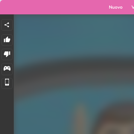
Nuovo
V