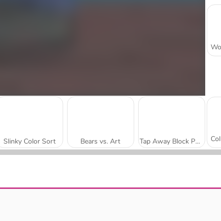
Slinky Color Sort
Bears vs. Art
Tap Away Block Puzzle 3D
Teacher Simulator Christmas Exam
Cube Drop Puzzle