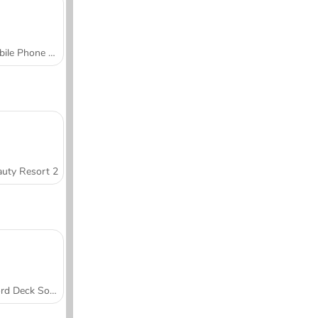
Mobile Phone Case Design & DIY
uty Resort 2
Word Deck Solitaire