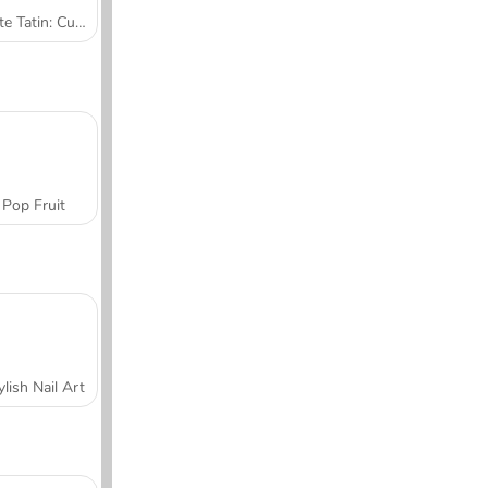
Tarte Tatin: Cucina con Sara
Pop Fruit
ylish Nail Art