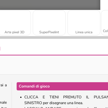
Arte pixel 3D
SuperPixelint
Linea unica
Creaslime
Libro da colorare: bambini carini
ai a
Comandi di gioco
CLICCA E TIENI PREMUTO IL PULSA
imale
SINISTRO per disegnare una linea.