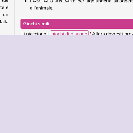
 tue
LASCIALO ANDARE per aggiungerla all'oggett
te e
all'animale.
e un
falla
Giochi simili
Ti piacciono i
giochi di disegno
? Allora dovresti pro
tutti questi fantastici titoli!
 una
Line Puzzle
i un
Skribbl.io
 per
Pixel Art: Color by Numbers
agazze
Bambini
Popolare
WebGL
NDA
ASSISTENZA
LINGUE