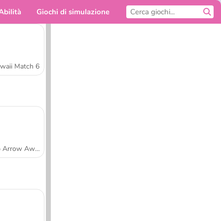
Abilità
Giochi di simulazione
Per te
waii Match 6
Tap Arrow Away