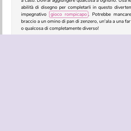
a caso. Dovrai aggiungere qualcosa a ognuno. Usa le
abilità di disegno per completarli in questo diverten
impegnativo
gioco rompicapo
. Potrebbe mancar
braccio a un omino di pan di zenzero, un'ala a una far
o qualcosa di completamente diverso!
Come si gioca a DOP: Draw One Part?
In DOP: Draw One Part, il tuo scopo è di disegnare
parte! Proprio così: disegna la parte mancante d
oggetto o di un animale in questo fantastico
gioco
bambini
.
Giochi Creativi
Disegna
Giochi Di Famiglia
R
INFO AZIE