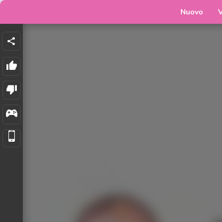
Nuovo
V