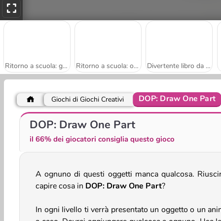
Ritorno a scuola: gatti da colorare
Ritorno a scuola: orsetto da colorare
Divertente libro da colorare per bambini
DOP: Draw One Part
Giochi di Giochi Creativi
Linea basket
My Slime Mixer
DOP: Draw One Part
il 66% dei giocatori consiglia questo gioco
A ognuno di questi oggetti manca qualcosa. Riuscir
capire cosa in
DOP: Draw One Part
?
In ogni livello ti verrà presentato un oggetto o un an