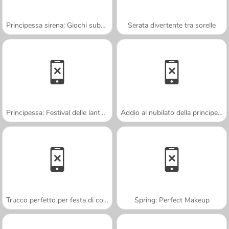
Principessa sirena: Giochi subacquei
Serata divertente tra sorelle
Principessa: Festival delle lanterne
Addio al nubilato della principessa
Trucco perfetto per festa di compleanno
Spring: Perfect Makeup