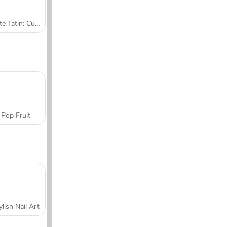
Tarte Tatin: Cucina con Sara
Pop Fruit
ylish Nail Art