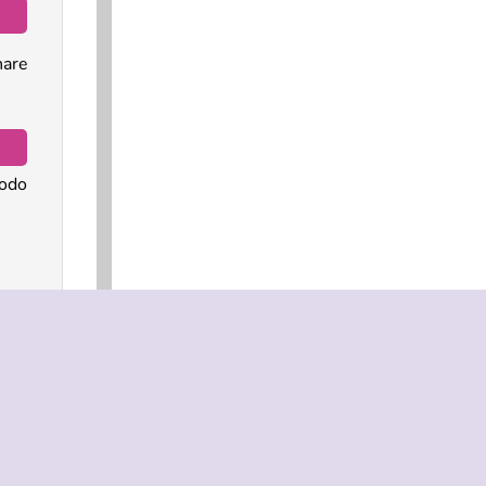
are
iodo
gic