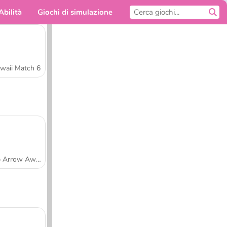
Abilità
Giochi di simulazione
Per te
waii Match 6
Tap Arrow Away