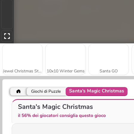
Jewel Christmas Story
10x10 Winter Gems
Santa GO
Santa's Magic Christmas
Giochi di Puzzle
Doc Darling Santa Surgery
Santa Haircut
Santa's Magic Christmas
il 56% dei giocatori consiglia questo gioco