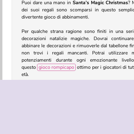
Puoi dare una mano in
Santa’s Magic Christmas
? 
dei suoi regali sono scomparsi in questo sempli
divertente gioco di abbinamenti.
Per qualche strana ragione sono finiti in una seri
decorazioni natalizie magiche. Dovrai continuar
abbinare le decorazioni e rimuoverle dal tabellone fi
non trovi i regali mancanti. Potrai utilizzare m
potenziamenti durante ogni emozionante livell
questo
gioco rompicapo
ottimo per i giocatori di tut
età.
Come si gioca a Santa’s Magic Christmas?
Santa’s Magic Christmas è un impegnativo
gioc
Natale
. Crea gruppi di tre o più decorazioni
rimuoverle dal tabellone. Il tuo obiettivo è trova
abbinare tre regali di Natale mancanti. Dopo 
raggiunto questo obiettivo, puoi passare al liv