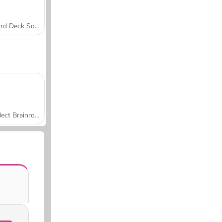
Word Deck Solitaire
Collect Brainrot Arena