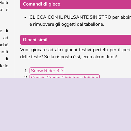
Molti
Comandi di gioco
ce e
CLICCA CON IL PULSANTE SINISTRO per abbin
e rimuovere gli oggetti dal tabellone.
e di
e ad
Giochi simili
nché
Vuoi giocare ad altri giochi festivi perfetti per il per
olti
delle feste? Se la risposta è sì, ecco alcuni titoli!
o di
te le
Snow Rider 3D
Cookie Crush: Christmas Edition
Kris-Mas Tiles
Yummy Tales
o di
 per
Chi ha sviluppato Santa’s Magic Christmas?
re e
Santa’s Magic Christmas è stato creato da Inlo
aver
Software.
ello