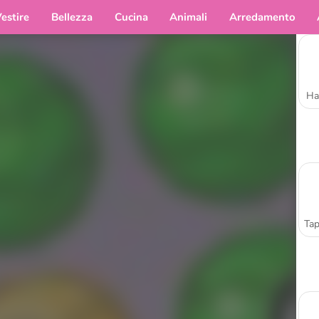
estire
Bellezza
Cucina
Animali
Arredamento
Ha