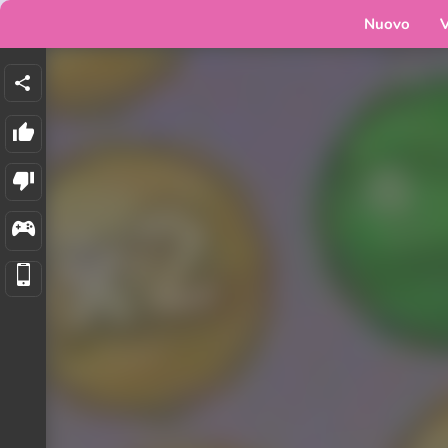
Nuovo
V