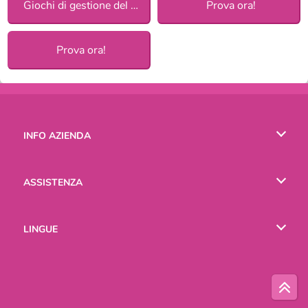
Giochi di gestione del tempo
Prova ora!
Prova ora!
INFO AZIENDA
Condizioni di utilizzo
ASSISTENZA
La nostra tutela della privacy
Aiuto
LINGUE
Cookies
English
Русский