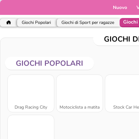
Nuovo
V
Giochi 
Giochi Popolari
Giochi di Sport per ragazze
GIOCHI D
GIOCHI POPOLARI
Drag Racing City
Motociclista a matita
Stock Car He