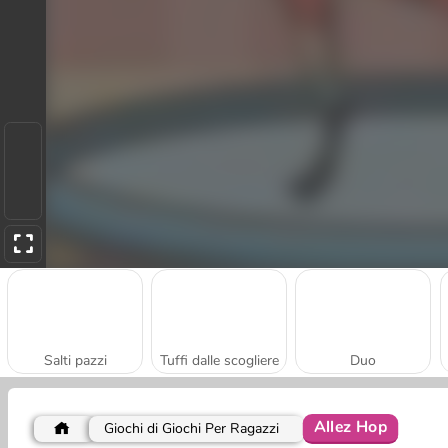
Salti pazzi
Tuffi dalle scogliere
Duo
Allez Hop
Giochi di Giochi Per Ragazzi