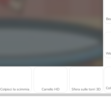
Bea
Colpisci la scimmia
Carrello HD
Sfera sulle torri 3D