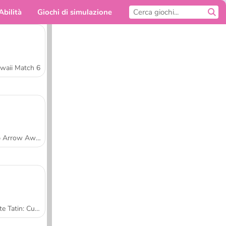
Abilità
Giochi di simulazione
Per te
waii Match 6
Tap Arrow Away
Tarte Tatin: Cucina con Sara