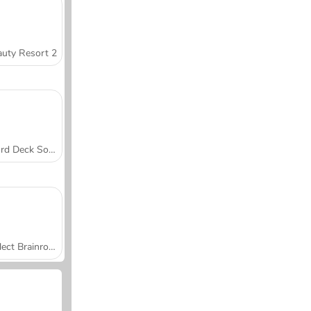
uty Resort 2
Word Deck Solitaire
Collect Brainrot Arena