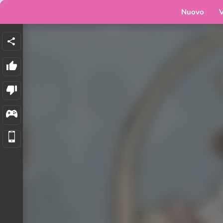
Nuovo
V