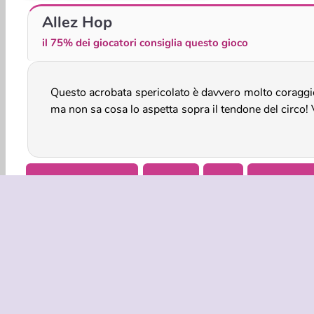
Uphill Rush Slide Jump
Bomb It! Bounce Masters
Allez Hop
il 75% dei giocatori consiglia questo gioco
Questo acrobata spericolato è davvero molto coraggi
aiutarlo a raccogliere centinaia di monete ed evitar
ma non sa cosa lo aspetta sopra il tendone del circo!
Giochi Per Ragazzi
HTML5
Salti
Punta e cli
INFO AZIE
Condizion
La nostra tu