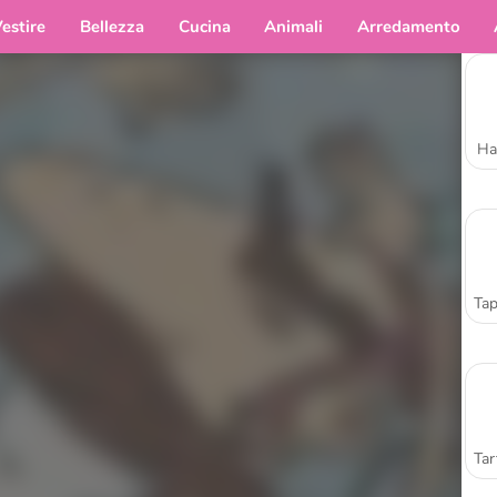
estire
Bellezza
Cucina
Animali
Arredamento
Ha