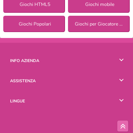
Giochi HTML5
Giochi mobile
Giochi Popolari
Giochi per Giocatore Singolo
INFO AZIENDA
Condizioni di utilizzo
ASSISTENZA
La nostra tutela della privacy
Aiuto
LINGUE
Cookies
English