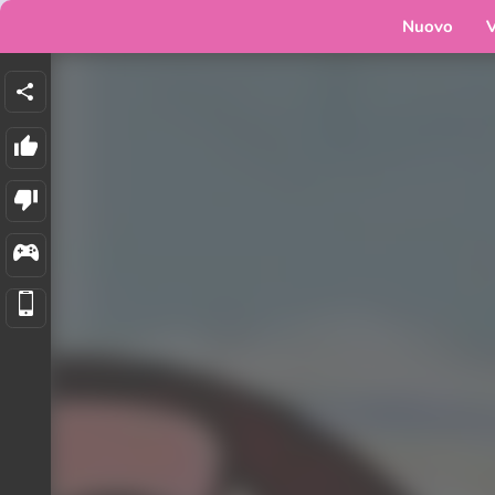
Nuovo
V