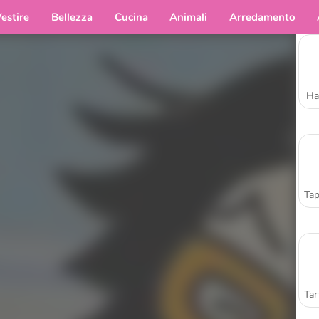
estire
Bellezza
Cucina
Animali
Arredamento
Ha