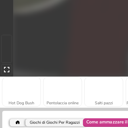
Hot Dog Bush
Pentolaccia online
Salti pazzi
Come ammazzare il 
Giochi di Giochi Per Ragazzi