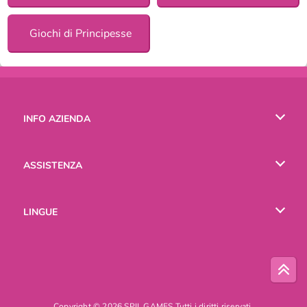
Giochi di Principesse
INFO AZIENDA
Condizioni di utilizzo
ASSISTENZA
La nostra tutela della privacy
Aiuto
LINGUE
Cookies
English
Русский
Copyright © 2026 SPIL GAMES Tutti i diritti riservati.