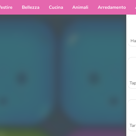
estire
Bellezza
Cucina
Animali
Arredamento
Ha