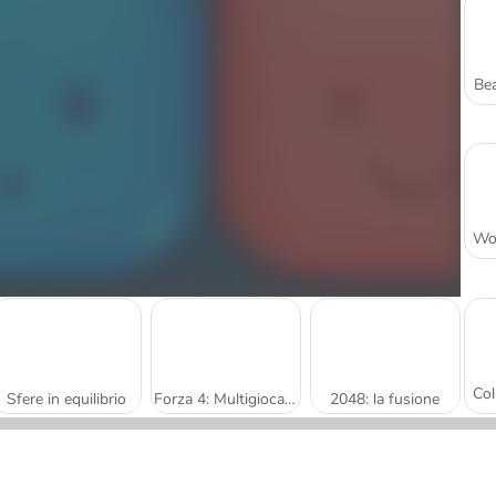
Bea
Sfere in equilibrio
Forza 4: Multigiocatore
2048: la fusione