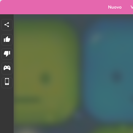
Nuovo
V