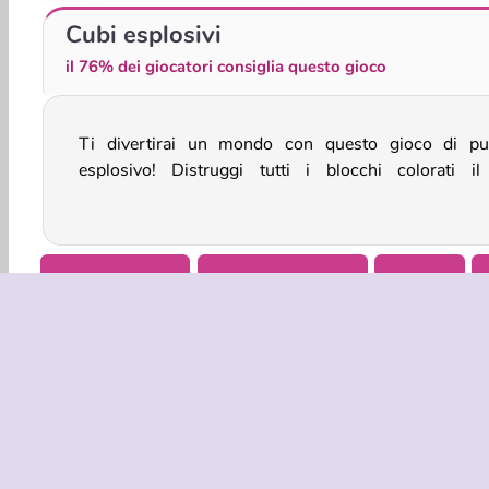
Connect 4: Classico
Dog Mahjong: Classic
Cubi esplosivi
il 76% dei giocatori consiglia questo gioco
Ti divertirai un mondo con questo gioco di pu
velocemente possibile. Se non riesci a continuare, 
esplosivo! Distruggi tutti i blocchi colorati il
Concentrazione
Giochi Di Famiglia
Match 3
INFO AZIE
Condizion
La nostra tu