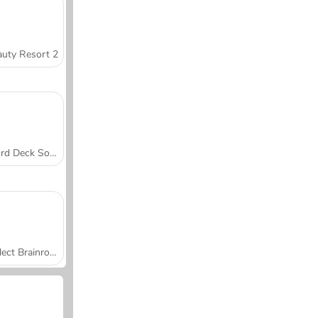
uty Resort 2
Word Deck Solitaire
Collect Brainrot Arena