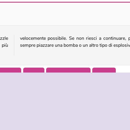
Tesori del mare
Hatch the Unicorn
zzle
puoi
 più
sempre piazzare una bomba o un altro tipo di esplosiv
Popolare
Puzzle
Giocatore Singolo
WebGL
NDA
ASSISTENZA
LINGUE
i di utilizzo
Aiuto
English
tela della privacy
Русский