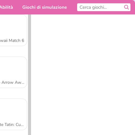
Abilità
Giochi di simulazione
Per te
waii Match 6
Tap Arrow Away
Tarte Tatin: Cucina con Sara