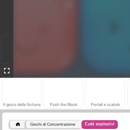
Il gioco della fortuna
Push the Block
Portali e scatole
Cubi esplosivi
Giochi di Concentrazione