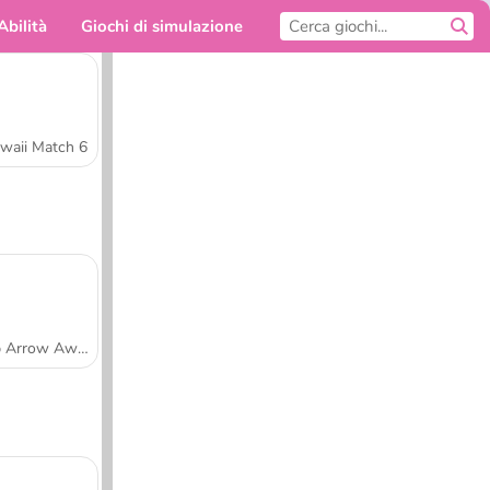
Abilità
Giochi di simulazione
Per te
waii Match 6
Tap Arrow Away