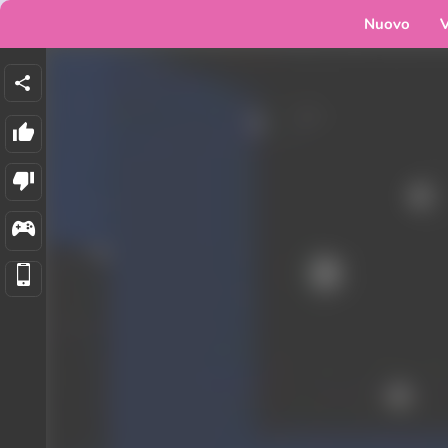
Nuovo
V