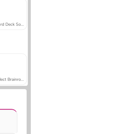
Word Deck Solitaire
Collect Brainrot Arena