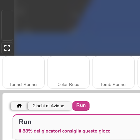
Tunnel Runner
Color Road
Tomb Runner
Run
Giochi di Azione
Nonna scatenata: Giappone
Corsa di tori 3D
Run
il 88% dei giocatori consiglia questo gioco