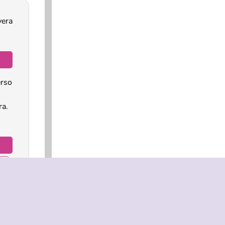
vera
rso
a.
ra
?