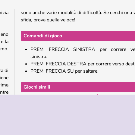
izia
sono anche varie modalità di difficoltà. Se cerchi una 
sfida, prova quella veloce!
ieno
Comandi di gioco
e la
simo.
PREMI FRECCIA SINISTRA per correre ve
sinistra.
PREMI FRECCIA DESTRA per correre verso destr
za di
PREMI FRECCIA SU per saltare.
iene
prima
Giochi simili
ntre
Vuoi provare degli altri fantastici
giochi d'avventu
Eccone altri quattro!
o da
Fall Race: Season 2
a di
Drop Guys: Knockout Tournament
tà e
Spaceugh