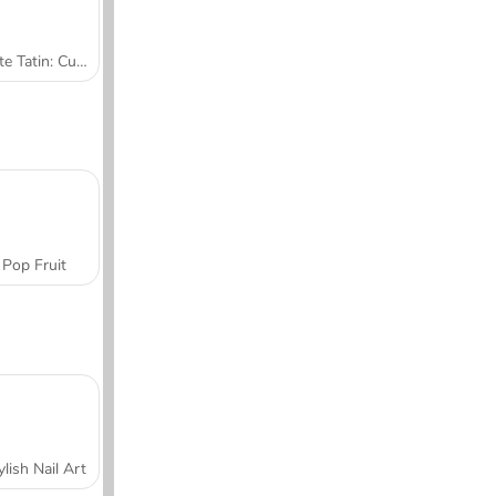
Tarte Tatin: Cucina con Sara
Pop Fruit
ylish Nail Art