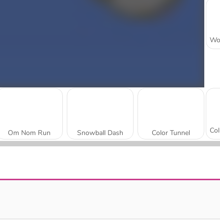
Om Nom Run
Snowball Dash
Color Tunnel
Polvere di asteroidi
Math Runner