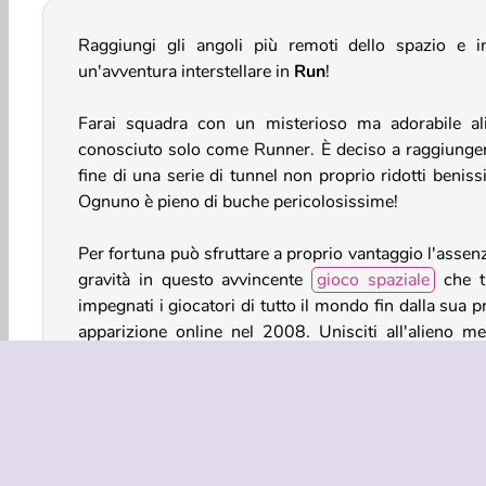
Raggiungi gli angoli più remoti dello spazio e in
un'avventura interstellare in
Run
!
Farai squadra con un misterioso ma adorabile al
conosciuto solo come Runner. È deciso a raggiunger
fine di una serie di tunnel non proprio ridotti benis
Ognuno è pieno di buche pericolosissime!
Per fortuna può sfruttare a proprio vantaggio l'assen
gravità in questo avvincente
gioco spaziale
che t
impegnati i giocatori di tutto il mondo fin dalla sua 
apparizione online nel 2008. Unisciti all'alieno me
scatta lungo i muri e balza oltre le buche.
Se vuoi saperne di più su questo classico gioc
browser, dai un'occhiata alla
pagina wiki
. È pien
divertenti aneddoti sulla storia, sulle varie modali