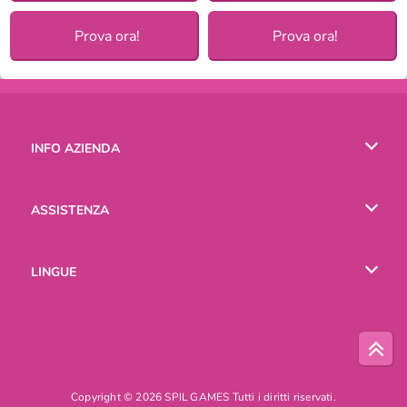
Prova ora!
Prova ora!
INFO AZIENDA
Condizioni di utilizzo
ASSISTENZA
La nostra tutela della privacy
Aiuto
LINGUE
Cookies
English
Русский
Copyright © 2026 SPIL GAMES Tutti i diritti riservati.