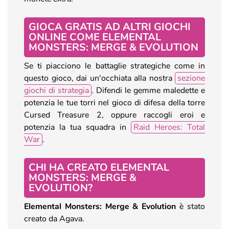
GIOCA GRATIS AD ALTRI GIOCHI
ONLINE COME ELEMENTAL
MONSTERS: MERGE & EVOLUTION
Se ti piacciono le battaglie strategiche come in
questo gioco, dai un'occhiata alla nostra
sezione
giochi di strategia
. Difendi le gemme maledette e
potenzia le tue torri nel gioco di difesa della torre
Cursed Treasure 2, oppure raccogli eroi e
potenzia la tua squadra in
Raid Heroes: Total
War
.
CHI HA CREATO ELEMENTAL
MONSTERS: MERGE &
EVOLUTION?
Elemental Monsters: Merge & Evolution
è stato
creato da Agava.