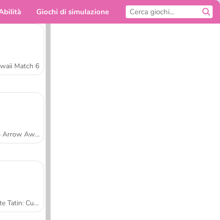
Abilità
Giochi di simulazione
Per te
waii Match 6
Tap Arrow Away
Tarte Tatin: Cucina con Sara