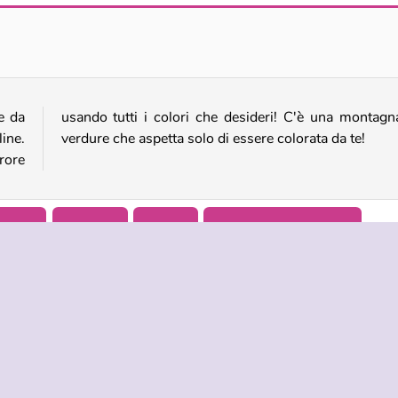
Coloring Book
Cross Stitch Masters
e da
a di
ine.
verdure che aspetta solo di essere colorata da te!
rore
gazze
Bambini
Mobile
Giochi di simulazione
NDA
ASSISTENZA
LINGUE
i di utilizzo
Aiuto
English
tela della privacy
Русский