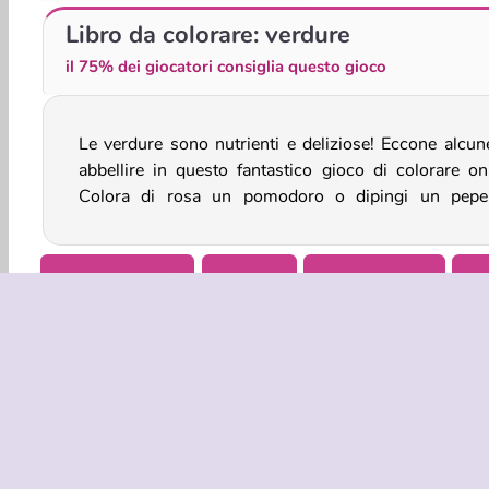
SuperPixelint
Coloring By Numbers
Libro da colorare: verdure
il 75% dei giocatori consiglia questo gioco
Le verdure sono nutrienti e deliziose! Eccone alcun
usando tutti i colori che desideri! C'è una montagn
abbellire in questo fantastico gioco di colorare onl
Colora di rosa un pomodoro o dipingi un pepe
Arte e Creatività
Colorare
Giochi Creativi
Ra
INFO AZIE
Condizion
La nostra tu