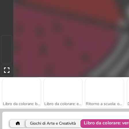
Libro da colorare: bambini carini
Libro da colorare: elefanti
Ritorno a scuola: orsetto da colorare
Libro da colorare: ve
Giochi di Arte e Creatività