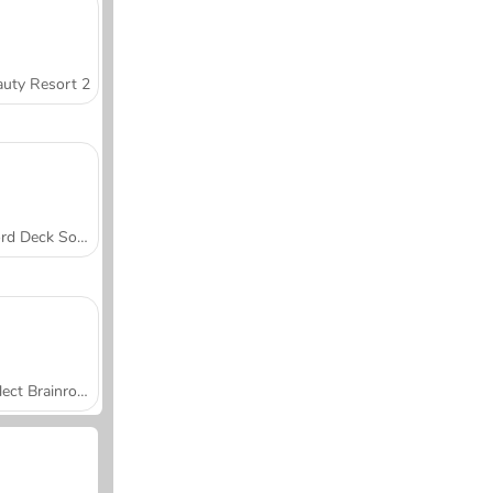
uty Resort 2
Word Deck Solitaire
Collect Brainrot Arena