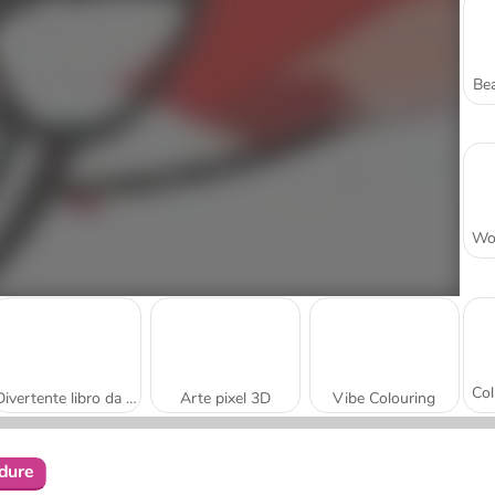
Bea
Divertente libro da colorare per bambini
Arte pixel 3D
Vibe Colouring
rdure