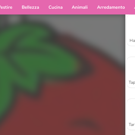
estire
Bellezza
Cucina
Animali
Arredamento
Ha