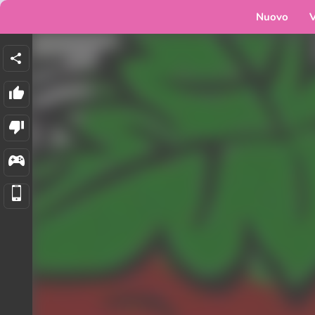
Nuovo
V