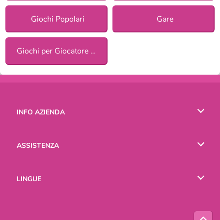
Giochi Popolari
Gare
Giochi per Giocatore Singolo
INFO AZIENDA
Condizioni di utilizzo
ASSISTENZA
La nostra tutela della privacy
Aiuto
LINGUE
Cookies
English