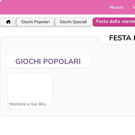
Nuovo
V
Festa della mam
Giochi Popolari
Giochi Speciali
FESTA
GIOCHI POPOLARI
Montone e riso Biryani: Cucina con Sara