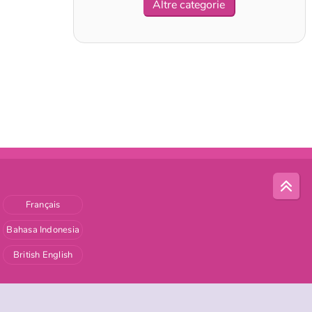
Altre categorie
Français
Bahasa Indonesia
British English