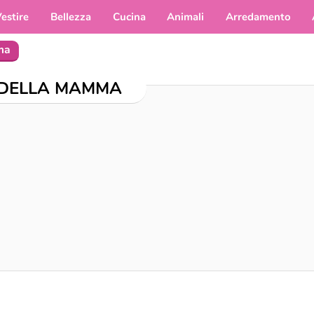
estire
Bellezza
Cucina
Animali
Arredamento
ma
 DELLA MAMMA