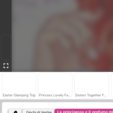
Easter Glamping Trip
Princess Lovely Fashion
Sisters Together Forever
La principessa e il profumo m
Giochi di Vestire