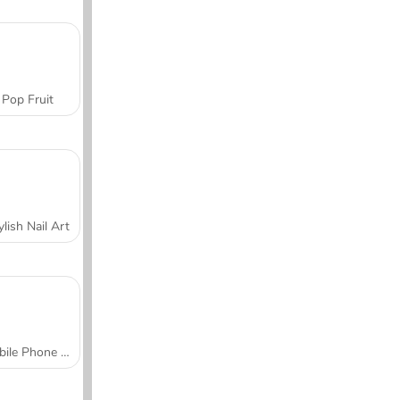
Pop Fruit
ylish Nail Art
Mobile Phone Case Design & DIY