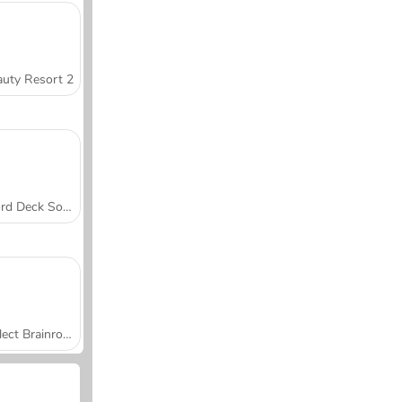
uty Resort 2
Word Deck Solitaire
Collect Brainrot Arena