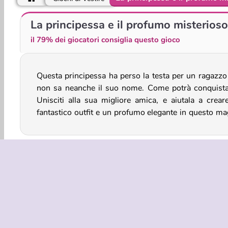
Moda a pelle di serpente
Principesse: trekking con stile
La principessa e il profumo misterioso
il 79% dei giocatori consiglia questo gioco
Questa principessa ha perso la testa per un ragazzo
gioco di vestiti. Con i tuoi consigli, forse riuscirà 
non sa neanche il suo nome. Come potrà conquista
Unisciti alla sua migliore amica, e aiutala a crear
fantastico outfit e un profumo elegante in questo ma
Vestire
Ragazze
Rinnovo
Mobile
Princip
INFO AZIE
Condizion