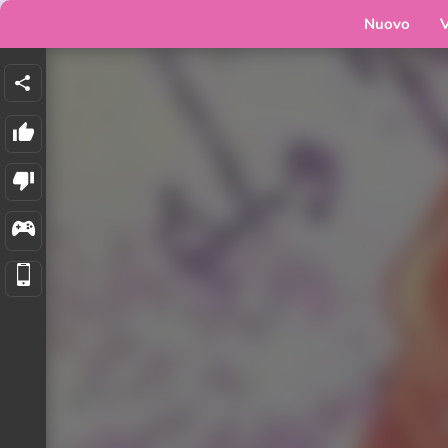
Nuovo
V