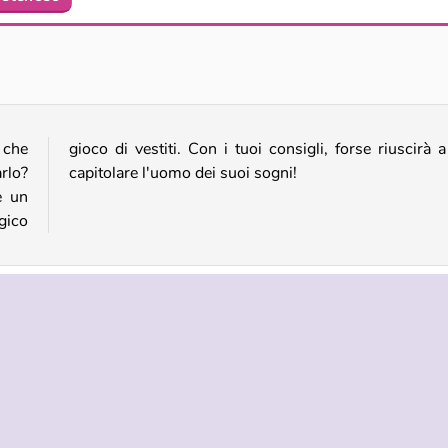
Bagnetto della fatina
Principessa steampunk
 che
a far
rlo?
capitolare l'uomo dei suoi sogni!
e un
gico
esse
NDA
ASSISTENZA
LINGUE
i di utilizzo
Aiuto
English