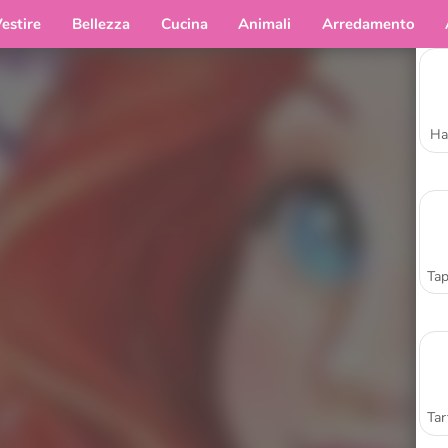
estire
Bellezza
Cucina
Animali
Arredamento
Ha