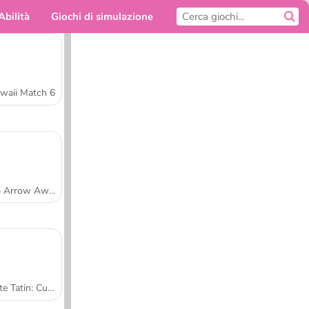
Abilità
Giochi di simulazione
Per te
waii Match 6
Tap Arrow Away
Tarte Tatin: Cucina con Sara