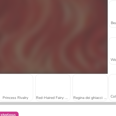
Bea
Princess Rivalry
Red-Haired Fairy: Fantasy vs. Reality
Regina dei ghiacci: matrimonio rovinato
isterioso